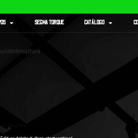
POS
SEGMA TORQUE
CATÁLOGO
C
uridadenaltura
1 comentario