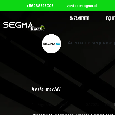
+56968375005
ventas@segma.cl
LANZAMIENTO
EQUI
Acerca de segmaseg
Hello world!
segmaseguridadenaltura
Blog
04.07.2025
Por